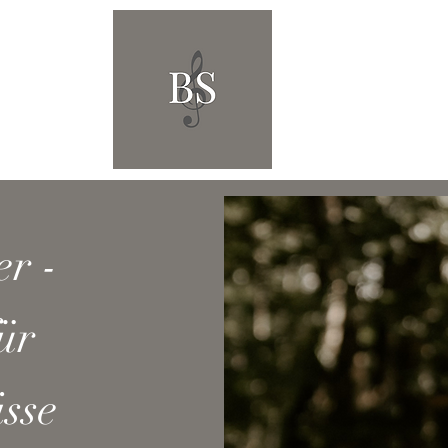
Impr
er -
ür
sse