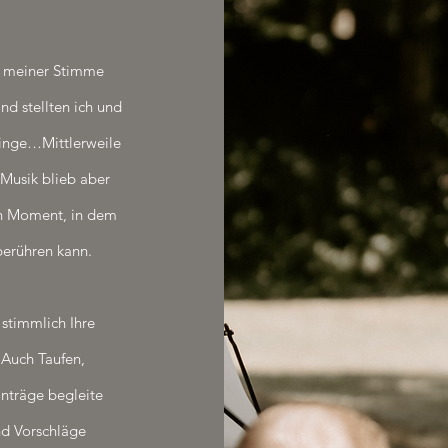
nd meiner Stimme
nd stellten ich und
singe…Mittlerweile
 Musik blieb aber
en Moment, in dem
berühren kann.
 stimmlich Ihre
 Auch Taufen,
anträge begleite
nd Vorschläge